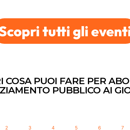
presenti in tutta Itali
Scopri tutti gli event
I COSA PUOI FARE PER ABOL
ZIAMENTO PUBBLICO AI GI
2
3
4
5
6
7