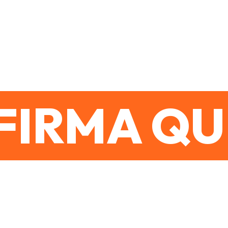
e il reddito di 
FIRMA QU
e puoi firmare ai ban