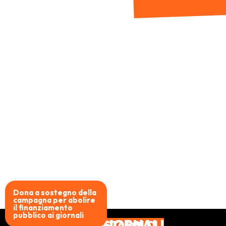
ABOLIAMO IL
Dona a sostegno della
campagna per abolire
il finanziamento
pubblico ai giornali
AI GIORNALI
BASTA SOLDI