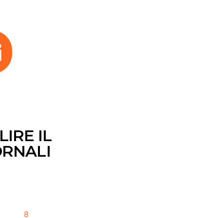
a
i
IRE IL
ORNALI
8