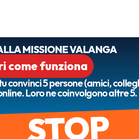
ALLA MISSIONE VALANGA
ri come funziona
u convinci 5 persone (amici, collegh
online. Loro ne coinvolgono altre 5.
STOP